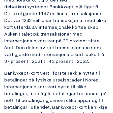
debetkortsystemet BankAxept, sjå figur 6.
Dette utgjorde 1647 millionar transaksjonar.
Det var 1232 millionar transaksjonar med ulike
kort utferda av internasjonale kortselskap.
Auken i talet på transaksjonar med
internasjonale kort var på 29 prosent siste
året. Den delen av korttransaksjonane som
vart gjorde med internasjonale kort, auka frå
37 prosent i 2021 til 43 prosent i 2022.
BankAxept-kort vert i første rekkje nytta til
betalingar på fysiske utsalsstader i Noreg.
Internasjonale kort vert nytta til slike
betalingar, men òg til betalingar for handel på
nett, til betalingar gjennom ulike appar og til
betalingar i utlandet. BankAxept-kort kan ikkje