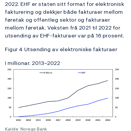
2022. EHF er staten sitt format for elektronisk
fakturering og dekkjer både fakturaer mellom
føretak og offentleg sektor og fakturaer
mellom føretak. Veksten frå 2021 til 2022 for
utsending av EHF-fakturaer var på 16 prosent.
Figur 4 Utsending av elektroniske fakturaer
I millionar. 2013–2022
Kjelde: Noregs Bank