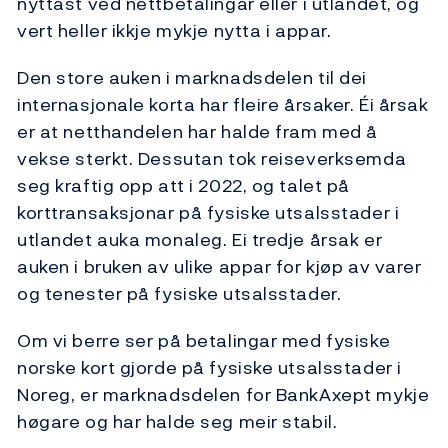
nyttast ved nettbetalingar eller i utlandet, og
vert heller ikkje mykje nytta i appar.
Den store auk
en i marknadsdelen til dei
internasjonale korta har fleire årsaker. Éi årsak
er at netthandelen har halde fram med å
vekse sterkt. Dessutan tok reiseverksemda
seg kraftig opp att i 2022, og talet på
korttransaksjonar på fysiske utsalsstader i
utlandet auka monaleg. Ei tredje årsak er
auken i bruken av ulike appar for kjøp av varer
og tenester på fysiske utsalsstader.
Om vi berre ser på betalingar med fysiske
norske kort gjorde på fysiske utsalsstader i
Noreg, er marknadsdelen for BankAxept mykje
høgare og har halde seg meir stabil.