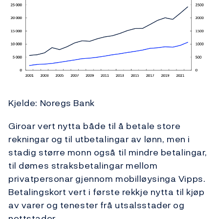
Kjelde: Noregs Bank
Giroar vert nytta både til å betale store
rekningar og til utbetalingar av lønn, men i
stadig større monn også til mindre betalingar,
til dømes straksbetalingar mellom
privatpersonar gjennom mobilløysinga Vipps.
Betalingskort vert i første rekkje nytta til kjøp
av varer og tenester frå utsalsstader og
nettstader.