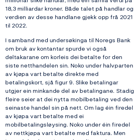
millionar slike handlar, med ein samla verdi på
18,3 milliardar kroner. Både talet på handlar og
verdien av desse handlane gjekk opp frå 2021
til 2022.
I samband med undersøkinga til Noregs Bank
om bruk av kontantar spurde vi også
deltakarane om korleis dei betalte for den
siste netthandelen sin. Noko under halvparten
av kjøpa vart betalte direkte med
betalingskort, sjå figur 9. Slike betalingar
utgjer ein minkande del av betalingane. Stadig
fleire seier at dei nytta mobilbetaling ved den
seinaste handel sin på nett. Om lag éin firedel
av kjøpa vart betalte med ei
mobilbetalingsløysing. Noko under éin firedel
av nettkjøpa vart betalte med faktura. Men