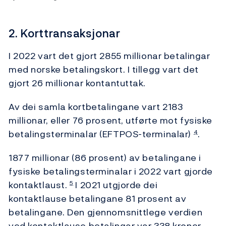
2. Korttransaksjonar
I 2022 vart det gjort 2855 millionar betalingar
med norske betalingskort. I tillegg vart det
gjort 26 millionar kontantuttak.
Av dei samla kortbetalingane vart 2183
millionar, eller 76 prosent, utførte mot fysiske
betalingsterminalar (EFTPOS-terminalar)
.
4
1877 millionar (86 prosent) av betalingane i
fysiske betalingsterminalar i 2022 vart gjorde
kontaktlaust.
I 2021 utgjorde dei
5
kontaktlause betalingane 81 prosent av
betalingane. Den gjennomsnittlege verdien
ved kontaktlause betalingar var 338 kroner.