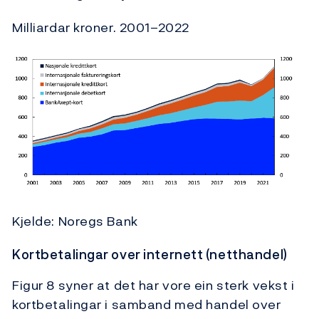
Milliardar kroner. 2001–2022
Kjelde: Noregs Bank
Kortbetalingar over internett (netthandel)
Figur 8 syner at det har vore ein sterk vekst i
kortbetalingar i samband med handel over