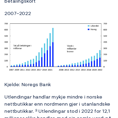
betalingskort
2007–2022
Kjelde: Noregs Bank
Utlendingar handlar mykje mindre i norske
nettbutikkar enn nordmenn gjer i utanlandske
nettbutikkar.
Utlendingar stod i 2022 for 12,1
9