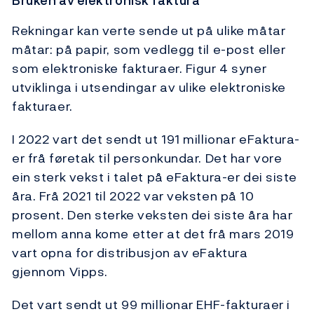
Bruken av elektronisk faktura
Rekningar kan verte sende ut på ulike måtar
måtar: på papir, som vedlegg til e-post eller
som elektroniske fakturaer. F
igur 4 syner
utviklinga i utsendingar av ulike elektroniske
fakturaer.
I 2022 vart det sendt ut 191 millionar eFaktura-
er frå føretak til personkundar. Det har vore
ein sterk vekst i talet på eFaktura-er dei siste
åra. Frå 2021 til 2022 var veksten på 10
prosent. Den sterke veksten dei siste åra har
mellom anna kome etter at det frå mars 2019
vart opna for distribusjon av eFaktura
gjennom Vipps.
Det vart sendt ut 99 millionar EHF-fakturaer i