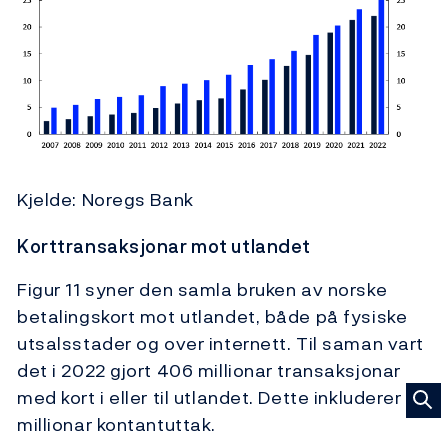
Kjelde: Noregs Bank
Korttransaksjonar mot utlandet
Figur 11 syner den samla bruken av norske
betalingskort mot utlandet, både på fysiske
utsalsstader og over internett. Til saman vart
det i 2022 gjort 406 millionar transaksjonar
med kort i eller til utlandet. Dette inkluderer 7
millionar kontantuttak.