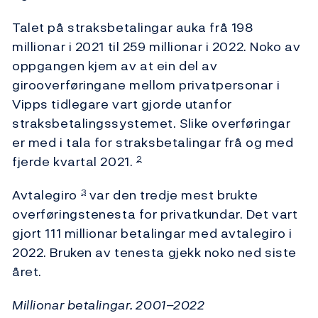
Talet på straksbetalingar auka frå 198
millionar i 2021 til 259 millionar i 2022. Noko av
oppgangen kjem av at ein del av
girooverføringane mellom privatpersonar i
Vipps tidlegare vart gjorde utanfor
straksbetalingssystemet. Slike overføringar
er med i tala for straksbetalingar frå og med
fjerde kvartal 2021.
2
Avtalegiro
var den tredje mest brukte
3
overføringstenesta for privatkundar. Det vart
gjort 111 millionar betalingar med avtalegiro i
2022. Bruken av tenesta gjekk noko ned siste
året.
Millionar betalingar. 2001–2022