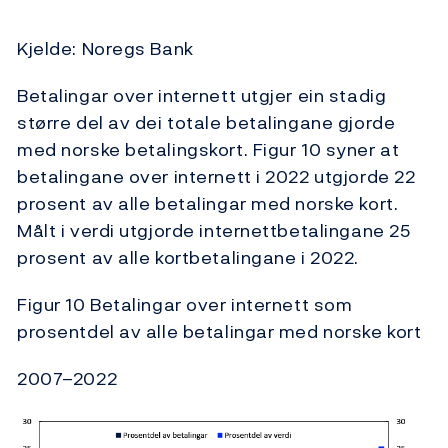
Kjelde: Noregs Bank
Betalingar over internett utgjer ein stadig
større del av dei totale betalingane gjorde
med norske betalingskort. Figur 10 syner at
betalingane over internett i 2022 utgjorde 22
prosent av alle betalingar med norske kort.
Målt i verdi utgjorde internettbetalingane 25
prosent av alle kortbetalingane i 2022.
Figur 10 Betalingar over internett som
prosentdel av alle betalingar med norske kort
2007–2022