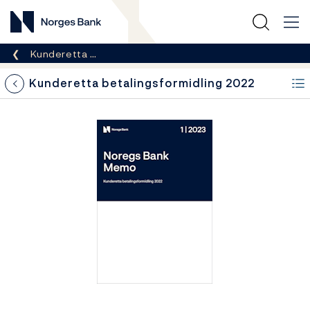
Norges Bank
Her er du nå:
Kunderetta …
Kunderetta betalingsformidling 2022