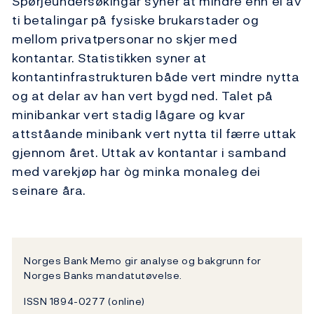
Spørjeundersøkingar syner at mindre enn éi av
ti betalingar på fysiske brukarstader og
mellom privatpersonar no skjer med
kontantar. Statistikken syner at
kontantinfrastrukturen både vert mindre nytta
og at delar av han vert bygd ned. Talet på
minibankar vert stadig lågare og kvar
attståande minibank vert nytta til færre uttak
gjennom året. Uttak av kontantar i samband
med varekjøp har òg minka monaleg dei
seinare åra.
Norges Bank Memo gir analyse og bakgrunn for
Norges Banks mandatutøvelse.
ISSN 1894-0277 (online)