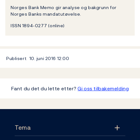
Norges Bank Memo gir analyse og bakgrunn for
Norges Banks mandatutøvelse.
ISSN 1894-0277 (online)
Publisert
10. juni 2016
12:00
Fant du det du lette etter?
Gi oss tilbakemelding
Footer
Tema