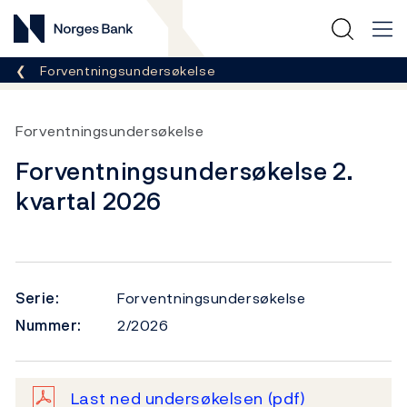
Norges Bank
Her er du nå:
Forventningsundersøkelse
Forventningsundersøkelse
Forventningsundersøkelse 2.
kvartal 2026
Serie:
Forventningsundersøkelse
Nummer:
2/2026
Last ned undersøkelsen
(pdf)