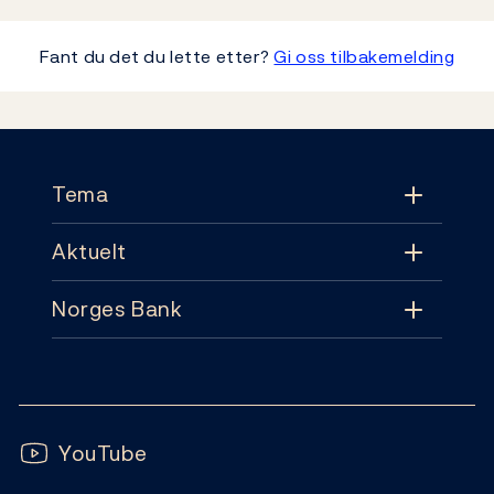
Fant du det du lette etter?
Gi oss tilbakemelding
Footer
Tema
Aktuelt
Tema
Norges Bank
Aktuelt
Pengepolitikk
Kontakt
Nyheter
Finansiell stabilitet
Følg oss:
Abonnement
Publikasjoner
YouTube
Sedler og mynter