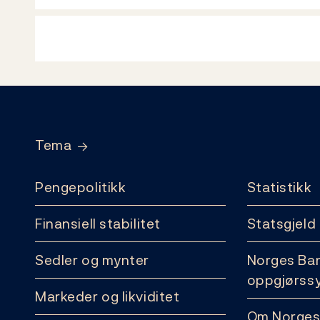
Footer
Tema
Pengepolitikk
Statistikk
Finansiell stabilitet
Statsgjeld
Sedler og mynter
Norges Ba
oppgjørss
Markeder og likviditet
Om Norges