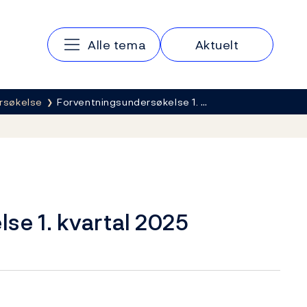
Hovedmeny
Alle tema
Aktuelt
rsøkelse
Forventningsundersøkelse 1. …
se 1. kvartal 2025