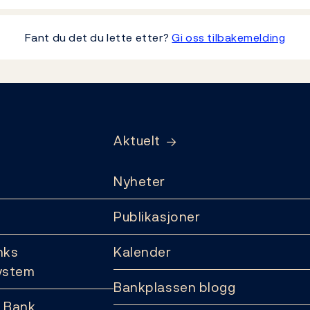
Fant du det du lette etter?
Gi oss tilbakemelding
Aktuelt
Nyheter
Publikasjoner
nks
Kalender
ystem
Bankplassen blogg
 Bank