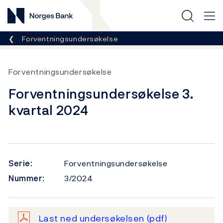
Norges Bank
Her er du nå:
Forventningsundersøkelse
Forventningsundersøkelse
Forventningsundersøkelse 3.
kvartal 2024
Serie:
Forventningsundersøkelse
Nummer:
3/2024
Last ned undersøkelsen
(pdf)