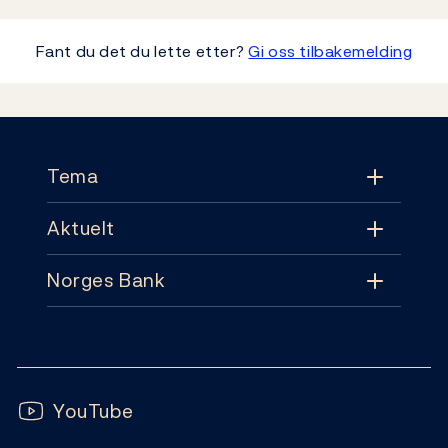
Fant du det du lette etter?
Gi oss tilbakemelding
Footer
Tema
Aktuelt
Tema
Norges Bank
Aktuelt
Pengepolitikk
Kontakt
Nyheter
Finansiell stabilitet
Følg oss:
Abonnement
Publikasjoner
YouTube
Sedler og mynter