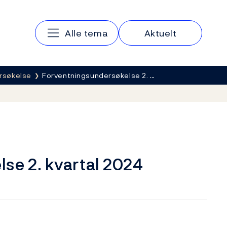
Hovedmeny
Alle tema
Aktuelt
rsøkelse
Forventningsundersøkelse 2. …
se 2. kvartal 2024