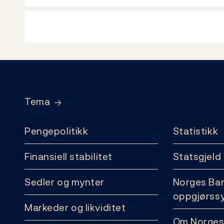
Footer
Tema
Pengepolitikk
Statistikk
Finansiell stabilitet
Statsgjeld
Sedler og mynter
Norges Ba
oppgjørss
Markeder og likviditet
Om Norges