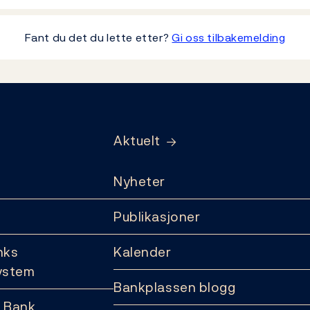
Fant du det du lette etter?
Gi oss tilbakemelding
Aktuelt
Nyheter
Publikasjoner
nks
Kalender
ystem
Bankplassen blogg
 Bank