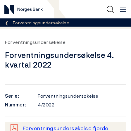
Norges Bank
Her er du nå:
Forventningsundersøkelse
Forventningsundersøkelse
Forventningsundersøkelse 4.
kvartal 2022
Serie:
Forventningsundersøkelse
Nummer:
4/2022
Forventningsundersøkelse fjerde