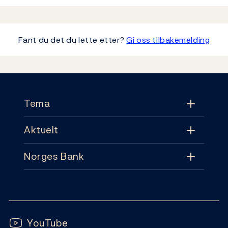
Fant du det du lette etter?
Gi oss tilbakemelding
Footer
Tema
Aktuelt
Tema
Norges Bank
Aktuelt
Pengepolitikk
Kontakt
Nyheter
Finansiell stabilitet
Følg oss:
Abonnement
Publikasjoner
YouTube
Sedler og mynter