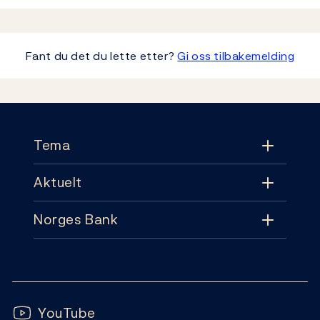
Fant du det du lette etter?
Gi oss tilbakemelding
Footer
Tema
Aktuelt
Tema
Norges Bank
Aktuelt
Pengepolitikk
Kontakt
Nyheter
Finansiell stabilitet
Følg oss:
Abonnement
Publikasjoner
YouTube
Sedler og mynter