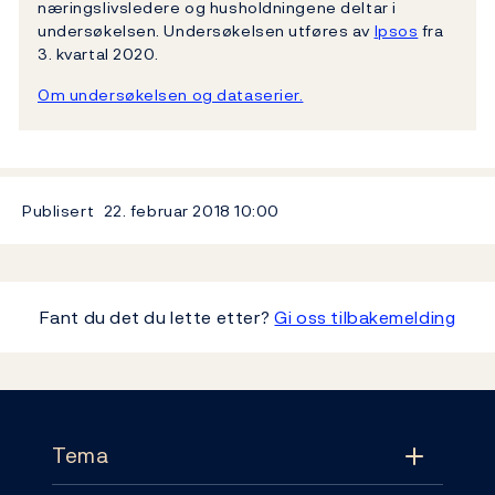
næringslivsledere og husholdningene deltar i
undersøkelsen. Undersøkelsen utføres av
Ipsos
fra
3. kvartal 2020.
Om undersøkelsen og dataserier.
Publisert
22. februar 2018
10:00
Fant du det du lette etter?
Gi oss tilbakemelding
Footer
Tema