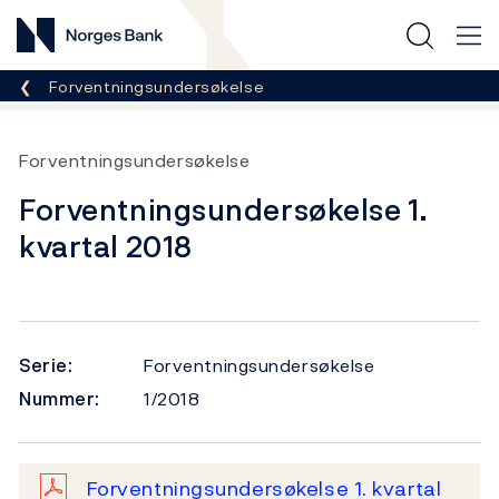
Norges Bank
Her er du nå:
Forventningsundersøkelse
Forventningsundersøkelse
Forventningsundersøkelse 1.
kvartal 2018
Serie:
Forventningsundersøkelse
Nummer:
1/2018
Forventningsundersøkelse 1. kvartal