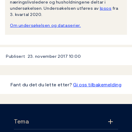
næringslivsledere og husholdningene deltar i
undersøkelsen. Undersøkelsen utføres av
Ipsos
fra
3. kvartal 2020.
Om undersøkelsen og dataserier.
Publisert
23. november 2017
10:00
Fant du det du lette etter?
Gi oss tilbakemelding
Footer
Tema