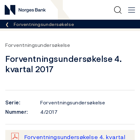
Norges Bank
Her er du nå:
Forventningsundersøkelse
Forventningsundersøkelse
Forventningsundersøkelse 4.
kvartal 2017
Serie:
Forventningsundersøkelse
Nummer:
4/2017
Forventningsundersøkelse 4. kvartal