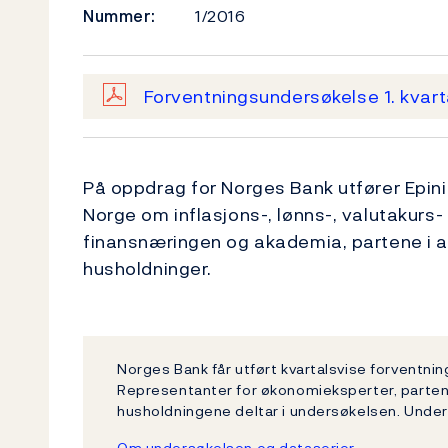
Nummer:
1/2016
Forventningsundersøkelse 1. kvar
På oppdrag for Norges Bank utfører Epini
Norge om inflasjons-, lønns-, valutakurs-
finansnæringen og akademia, partene i ar
husholdninger.
Norges Bank får utført kvartalsvise forventni
Representanter for økonomieksperter, partene
husholdningene deltar i undersøkelsen. Unde
Om undersøkelsen og dataserier.