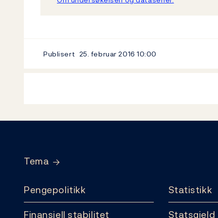
Publisert
25. februar 2016
10:00
Footer
Tema
Pengepolitikk
Statistikk
Finansiell stabilitet
Statsgjeld