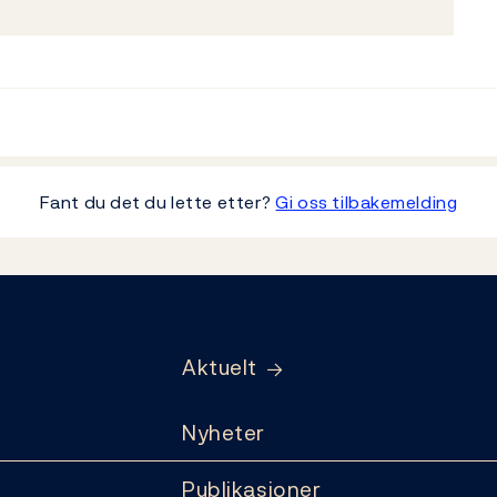
Fant du det du lette etter?
Gi oss tilbakemelding
Aktuelt
Nyheter
Publikasjoner