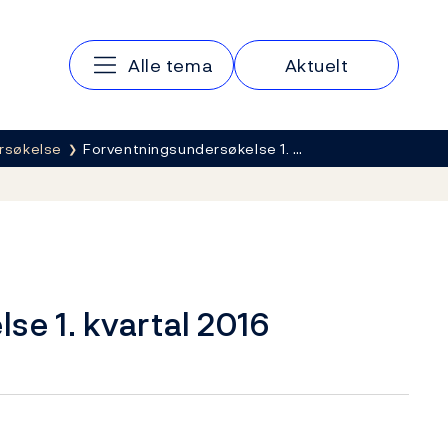
Hovedmeny
Alle tema
Aktuelt
rsøkelse
Forventningsundersøkelse 1. …
e 1. kvartal 2016