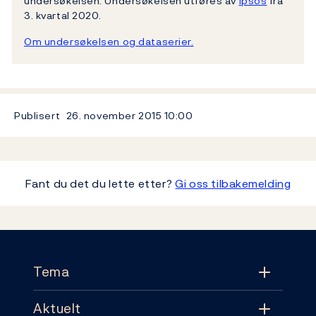
undersøkelsen. Undersøkelsen utføres av
Ipsos
fra
3. kvartal 2020.
Om undersøkelsen og dataserier.
Publisert
26. november 2015
10:00
Fant du det du lette etter?
Gi oss tilbakemelding
Footer
Tema
Aktuelt
Tema