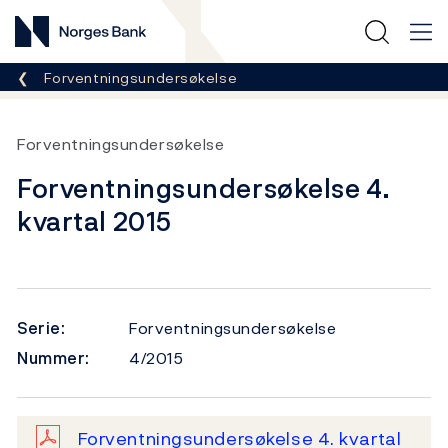
Norges Bank
Her er du nå:
Forventningsundersøkelse
Forventningsundersøkelse
Forventningsundersøkelse 4.
kvartal 2015
Serie:
Forventningsundersøkelse
Nummer:
4/2015
Forventningsundersøkelse 4. kvartal