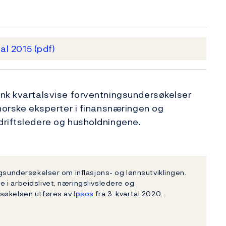
tal 2015
(pdf)
ank kvartalsvise forventningsundersøkelser
 norske eksperter i finansnæringen og
driftsledere og husholdningene.
ngsundersøkelser om inflasjons- og lønnsutviklingen.
 i arbeidslivet, næringslivsledere og
rsøkelsen utføres av
Ipsos
fra 3. kvartal 2020.