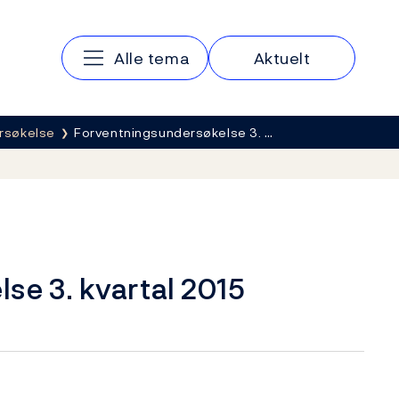
Hovedmeny
Alle tema
Aktuelt
rsøkelse
Forventningsundersøkelse 3. …
se 3. kvartal 2015