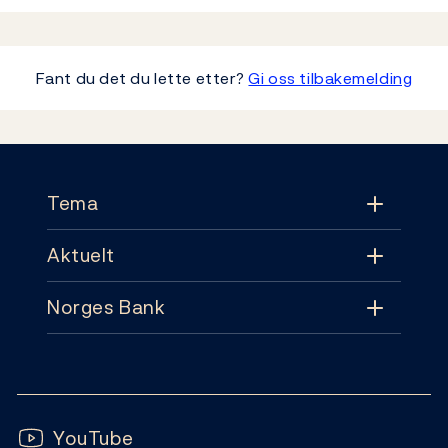
Fant du det du lette etter?
Gi oss tilbakemelding
Footer
Tema
Aktuelt
Tema
Norges Bank
Aktuelt
Pengepolitikk
Kontakt
Nyheter
Finansiell stabilitet
Følg oss:
Abonnement
Publikasjoner
YouTube
Sedler og mynter