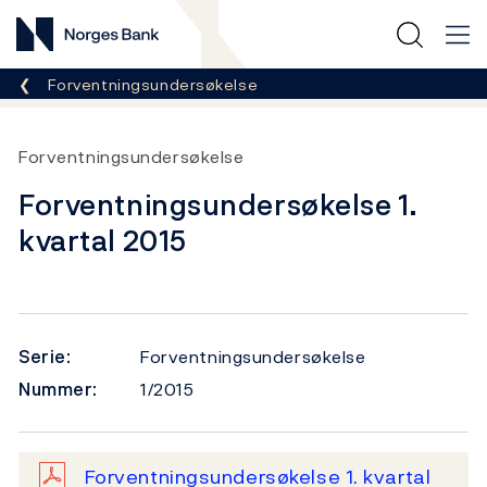
Norges Bank
Her er du nå:
Forventningsundersøkelse
Forventningsundersøkelse
Forventningsundersøkelse 1.
kvartal 2015
Serie:
Forventningsundersøkelse
Nummer:
1/2015
Forventningsundersøkelse 1. kvartal