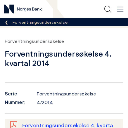
Norges Bank
Her er du nå:
Forventningsundersøkelse
Forventningsundersøkelse
Forventningsundersøkelse 4.
kvartal 2014
Serie:
Forventningsundersøkelse
Nummer:
4/2014
Forventningsundersøkelse 4. kvartal