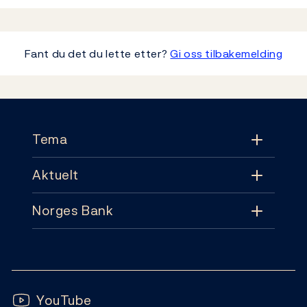
Fant du det du lette etter?
Gi oss tilbakemelding
Footer
Tema
Aktuelt
Tema
Norges Bank
Aktuelt
Pengepolitikk
Kontakt
Nyheter
Finansiell stabilitet
Følg oss:
Abonnement
Publikasjoner
YouTube
Sedler og mynter