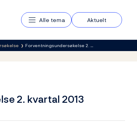
Hovedmeny
Alle tema
Aktuelt
rsøkelse
Forventningsundersøkelse 2. …
se 2. kvartal 2013