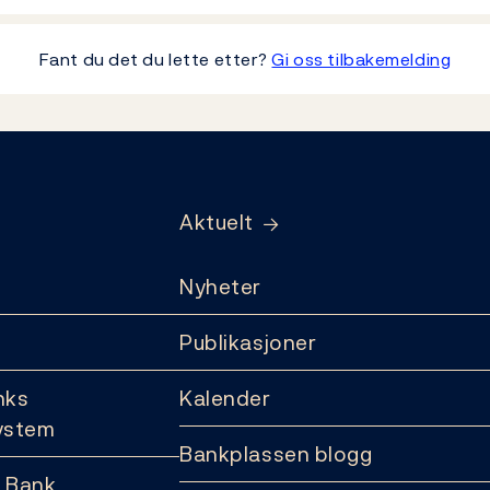
Fant du det du lette etter?
Gi oss tilbakemelding
Aktuelt
Nyheter
Publikasjoner
nks
Kalender
ystem
Bankplassen blogg
 Bank