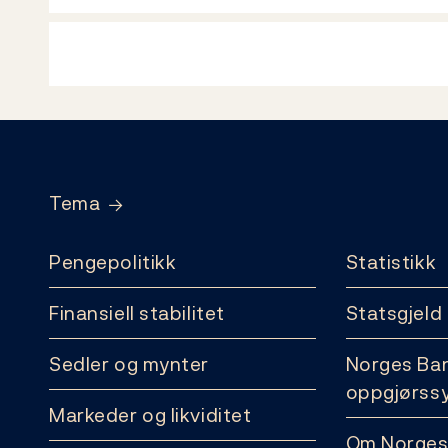
Footer
Tema
Pengepolitikk
Statistikk
Finansiell stabilitet
Statsgjeld
Sedler og mynter
Norges Ba
oppgjørss
Markeder og likviditet
Om Norges