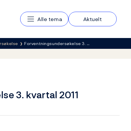
Hovedmeny
Alle tema
Aktuelt
rsøkelse
Forventningsundersøkelse 3. …
e 3. kvartal 2011