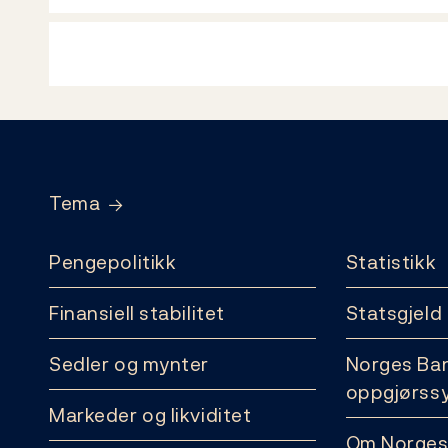
Footer
Tema
Pengepolitikk
Statistikk
Finansiell stabilitet
Statsgjeld
Sedler og mynter
Norges Ba
oppgjørss
Markeder og likviditet
Om Norges