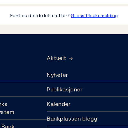
Fant du det du lette etter?
Gi oss tilbakemelding
Aktuelt
Nyheter
Publikasjoner
nks
Kalender
ystem
Bankplassen blogg
 Bank