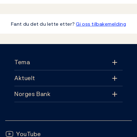
Fant du det du lette etter?
Gi oss tilbakemelding
Footer
Tema
Aktuelt
Tema
Norges Bank
Aktuelt
Pengepolitikk
Kontakt
Nyheter
Finansiell stabilitet
Følg oss:
Abonnement
Publikasjoner
YouTube
Sedler og mynter