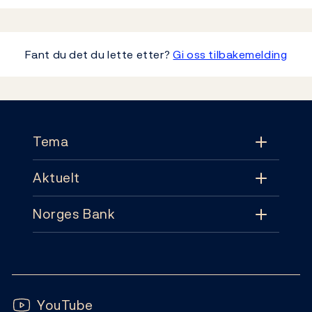
Fant du det du lette etter?
Gi oss tilbakemelding
Footer
Tema
Aktuelt
Tema
Norges Bank
Aktuelt
Pengepolitikk
Kontakt
Nyheter
Finansiell stabilitet
Følg oss:
Abonnement
Publikasjoner
YouTube
Sedler og mynter