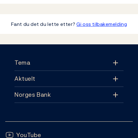
Fant du det du lette etter?
Gi oss tilbakemelding
Footer
Tema
Aktuelt
Tema
Norges Bank
Aktuelt
Pengepolitikk
Kontakt
Nyheter
Finansiell stabilitet
Følg oss:
Abonnement
Publikasjoner
YouTube
Sedler og mynter