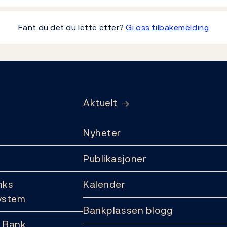
Fant du det du lette etter?
Gi oss tilbakemelding
Aktuelt
Nyheter
Publikasjoner
nks
Kalender
ystem
Bankplassen blogg
 Bank