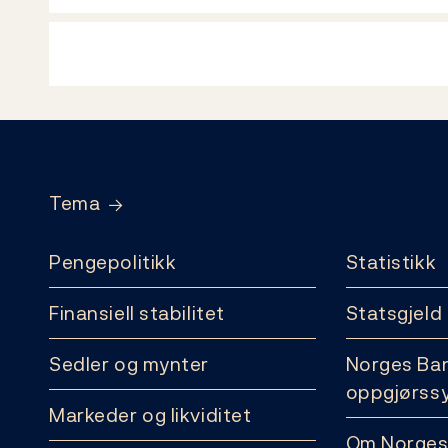
Footer
Tema
Pengepolitikk
Statistikk
Finansiell stabilitet
Statsgjeld
Sedler og mynter
Norges Ba
oppgjørss
Markeder og likviditet
Om Norges