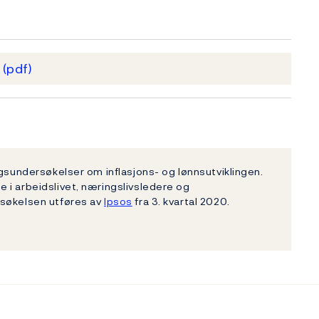
5
(pdf)
ngsundersøkelser om inflasjons- og lønnsutviklingen.
 i arbeidslivet, næringslivsledere og
rsøkelsen utføres av
Ipsos
fra 3. kvartal 2020.