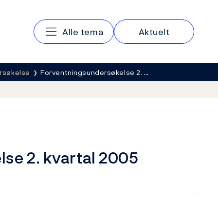
Hovedmeny
Alle tema
Aktuelt
rsøkelse
Forventningsundersøkelse 2. …
se 2. kvartal 2005