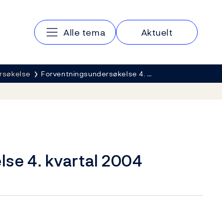
Hovedmeny
Alle tema
Aktuelt
rsøkelse
Forventningsundersøkelse 4. …
se 4. kvartal 2004