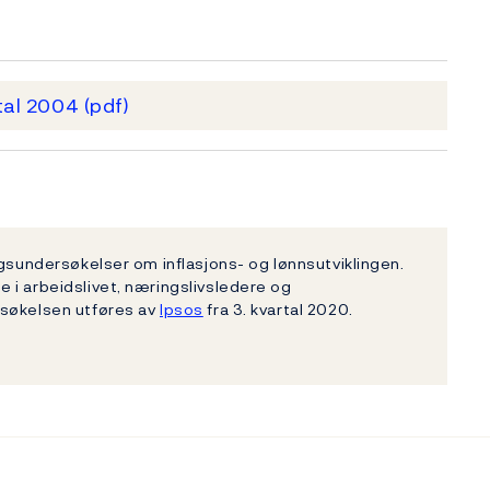
rtal 2004
(pdf)
ngsundersøkelser om inflasjons- og lønnsutviklingen.
 i arbeidslivet, næringslivsledere og
rsøkelsen utføres av
Ipsos
fra 3. kvartal 2020.