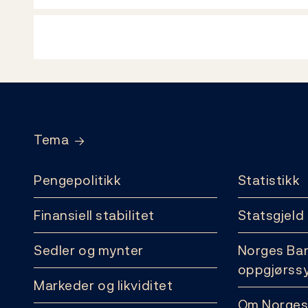
Footer
Tema
Pengepolitikk
Statistikk
Finansiell stabilitet
Statsgjeld
Sedler og mynter
Norges Ba
oppgjørss
Markeder og likviditet
Om Norges