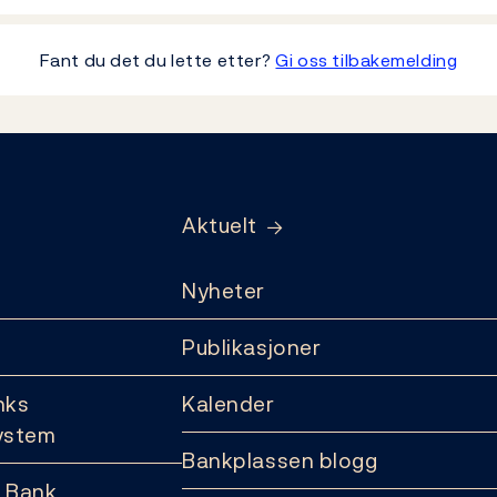
Fant du det du lette etter?
Gi oss tilbakemelding
Aktuelt
Nyheter
Publikasjoner
nks
Kalender
ystem
Bankplassen blogg
 Bank