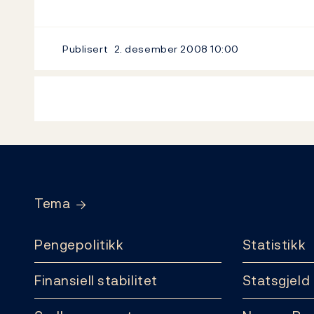
Publisert
2. desember 2008
10:00
Footer
Tema
Pengepolitikk
Statistikk
Finansiell stabilitet
Statsgjeld