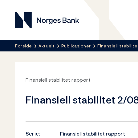
Norges Bank
Her er du nå:
Forside
Aktuelt
Publikasjoner
Finansiell stabilite
Finansiell stabilitet rapport
Finansiell stabilitet 2/0
Serie:
Finansiell stabilitet rapport