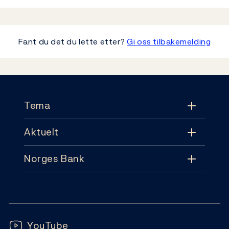
Fant du det du lette etter?
Gi oss tilbakemelding
Footer
Tema
Aktuelt
Tema
Norges Bank
Aktuelt
Pengepolitikk
Kontakt
Nyheter
Finansiell stabilitet
Følg oss:
Abonnement
Publikasjoner
YouTube