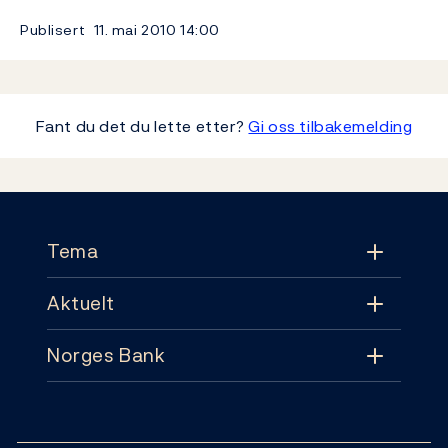
Publisert
11. mai 2010
14:00
Fant du det du lette etter?
Gi oss tilbakemelding
Footer
Tema
Aktuelt
Tema
Norges Bank
Aktuelt
Pengepolitikk
Kontakt
Nyheter
Finansiell stabilitet