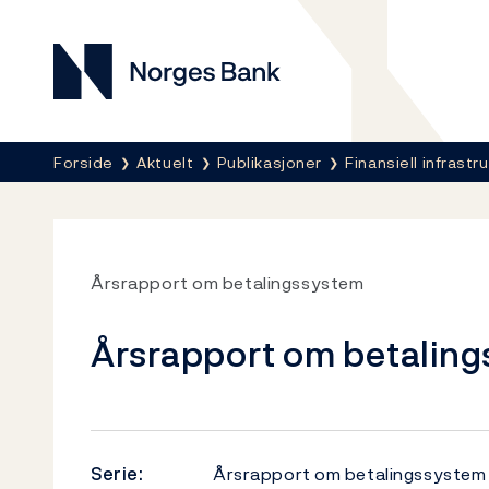
Norges Bank
Her er du nå:
Forside
Aktuelt
Publikasjoner
Finansiell infrastru
Årsrapport om betalingssystem
Årsrapport om betaling
Serie:
Årsrapport om betalingssystem