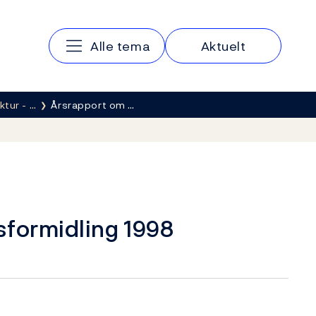
Hovedmeny
Alle tema
Aktuelt
ktur - …
Årsrapport om …
sformidling 1998