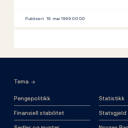
Publisert
19. mai 1999
00:00
Footer
Tema
Pengepolitikk
Statistikk
Finansiell stabilitet
Statsgjeld
Sedler og mynter
Norges Ba