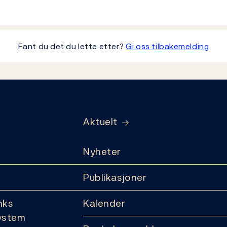
Fant du det du lette etter?
Gi oss tilbakemelding
Aktuelt
Nyheter
Publikasjoner
nks
Kalender
ystem