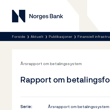
Norges Bank
Her er du nå:
Forside
Aktuelt
Publikasjoner
Finansiell infrastru
Årsrapport om betalingssystem
Rapport om betalingsfo
Serie:
Årsrapport om betalingssystem