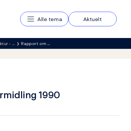
Hovedmeny
Alle tema
Aktuelt
ktur - …
Rapport om …
rmidling 1990