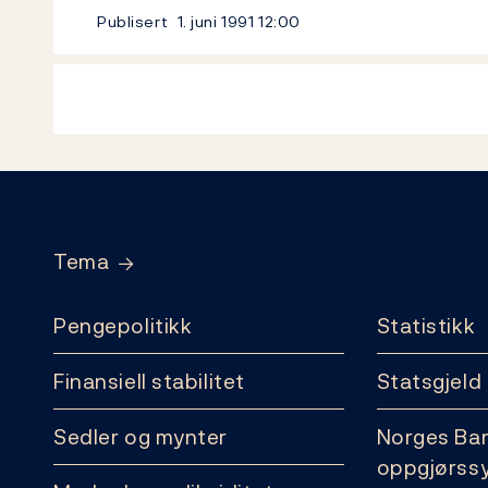
Publisert
1. juni 1991
12:00
Footer
Tema
Pengepolitikk
Statistikk
Finansiell stabilitet
Statsgjeld
Sedler og mynter
Norges Ba
oppgjørss