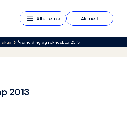
Hovedmeny
Alle tema
Aktuelt
gnskap
Årsmelding og rekneskap 2013
ap 2013