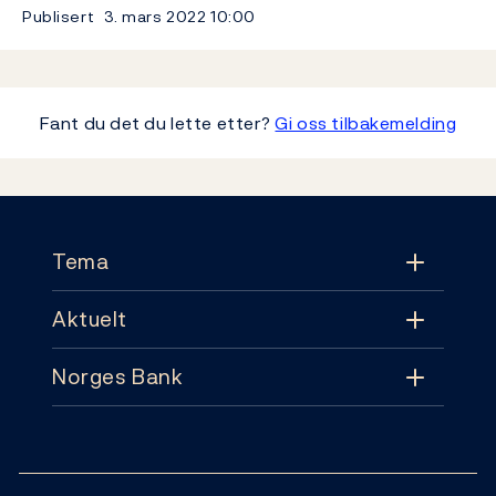
Publisert
3. mars 2022
10:00
Fant du det du lette etter?
Gi oss tilbakemelding
Footer
Tema
Aktuelt
Tema
Norges Bank
Aktuelt
Pengepolitikk
Kontakt
Nyheter
Finansiell stabilitet