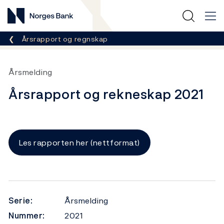
Norges Bank
Her er du nå:
Årsrapport og regnskap
Årsmelding
Årsrapport og rekneskap 2021
Les rapporten her (nettformat)
Serie:
Årsmelding
Nummer:
2021