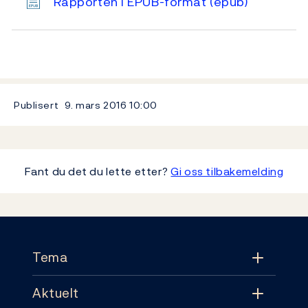
Rapporten i EPUB-format
(epub)
Publisert
9. mars 2016
10:00
Fant du det du lette etter?
Gi oss tilbakemelding
Footer
Tema
Aktuelt
Tema