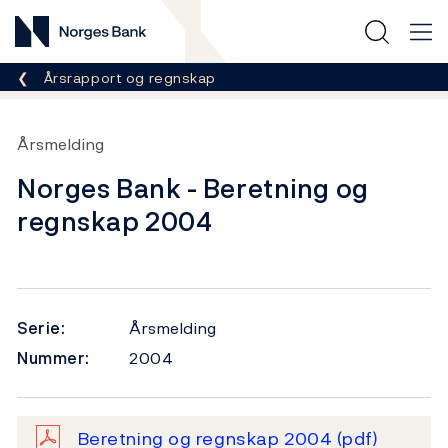
Norges Bank
Her er du nå:
Årsrapport og regnskap
Årsmelding
Norges Bank - Beretning og
regnskap 2004
Serie:
Årsmelding
Nummer:
2004
Beretning og regnskap 2004
(pdf)