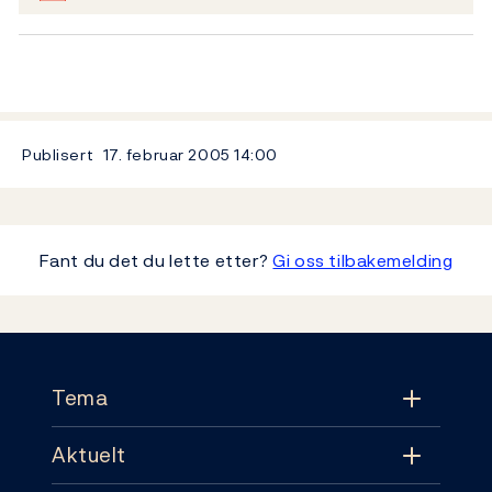
Publisert
17. februar 2005
14:00
Fant du det du lette etter?
Gi oss tilbakemelding
Footer
Tema
Aktuelt
Tema