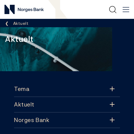
Norges Bank
Her er du nå:
Aktuelt
Aktuelt
Footer
Tema
Aktuelt
Tema
Norges Bank
Aktuelt
Pengepolitikk