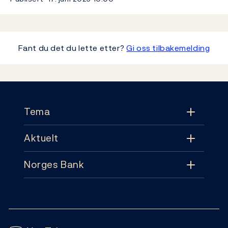
Fant du det du lette etter?
Gi oss tilbakemelding
Footer
Tema
Aktuelt
Tema
Norges Bank
Aktuelt
Pengepolitikk
Kontakt
Nyheter
Finansiell stabilitet
Følg oss:
Abonnement