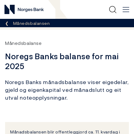
Norges Bank
Her er du nå:
Månedsbalansen
Månedsbalanse
Noregs Banks balanse for mai
2025
Noregs Banks månadsbalanse viser eigedelar,
gjeld og eigenkapital ved månadslutt og eit
utval noteopplysningar.
Månadsbalansen blir offentleggjord ca. 11. kvardag i