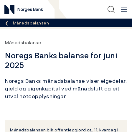
Norges Bank
Her er du nå:
Månedsbalansen
Månedsbalanse
Noregs Banks balanse for juni
2025
Noregs Banks månadsbalanse viser eigedelar,
gjeld og eigenkapital ved månadslutt og eit
utval noteopplysningar.
Månadsbalansen blir offentleggjord ca. 11. kvardag i