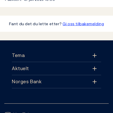
Fant du det du lette etter?
Gi oss tilbakemelding
Footer
Tema
Aktuelt
Tema
Norges Bank
Aktuelt
Pengepolitikk
Kontakt
Nyheter
Finansiell stabilitet
Følg oss:
Abonnement