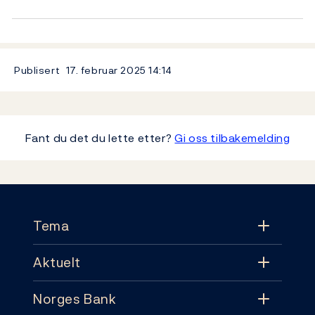
Publisert
17. februar 2025
14:14
Fant du det du lette etter?
Gi oss tilbakemelding
Footer
Tema
Aktuelt
Tema
Norges Bank
Aktuelt
Pengepolitikk