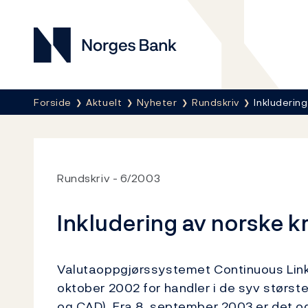
Norges Bank
Her er du nå:
Forside
Aktuelt
Nyheter
Rundskriv
Inkludering
Rundskriv
6/2003
Inkludering av norske k
Valutaoppgjørssystemet Continuous Linked
oktober 2002 for handler i de syv størst
og CAD). Fra 8. september 2003 er det og