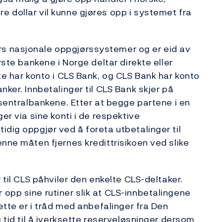
 dollar vil kunne gjøres opp i systemet fra
s nasjonale oppgjørssystemer og er eid av
rste bankene i Norge deltar direkte eller
te har konto i CLS Bank, og CLS Bank har konto
nker. Innbetalinger til CLS Bank skjer på
 sentralbankene. Etter at begge partene i en
er via sine konti i de respektive
idig oppgjør ved å foreta utbetalinger til
nne måten fjernes kredittrisikoen ved slike
 til CLS påhviler den enkelte CLS-deltaker.
opp sine rutiner slik at CLS-innbetalingene
Dette er i tråd med anbefalinger fra Den
g tid til å iverksette reserveløsninger dersom