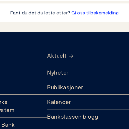
Fant du det du lette etter?
Gi oss tilbakemelding
Aktuelt
Nyheter
Publikasjoner
nks
Kalender
ystem
Bankplassen blogg
 Bank