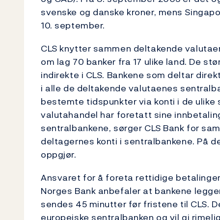
svenske og danske kroner, mens Singapore
10. september.
CLS knytter sammen deltakende valutaer
om lag 70 banker fra 17 ulike land. De stø
indirekte i CLS. Bankene som deltar direk
i alle de deltakende valutaenes sentralba
bestemte tidspunkter via konti i de ulike
valutahandel har foretatt sine innbetaling
sentralbankene, sørger CLS Bank for samt
deltagernes konti i sentralbankene. På de
oppgjør.
Ansvaret for å foreta rettidige betalinger
Norges Bank anbefaler at bankene legger 
sendes 45 minutter før fristene til CLS. 
europeiske sentralbanken og vil gi rimeli