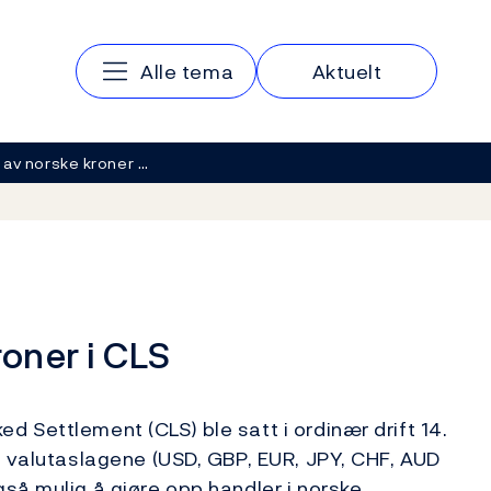
Hovedmeny
Alle tema
Aktuelt
 av norske kroner …
roner i CLS
 Settlement (CLS) ble satt i ordinær drift 14.
e valutaslagene (USD, GBP, EUR, JPY, CHF, AUD
så mulig å gjøre opp handler i norske,