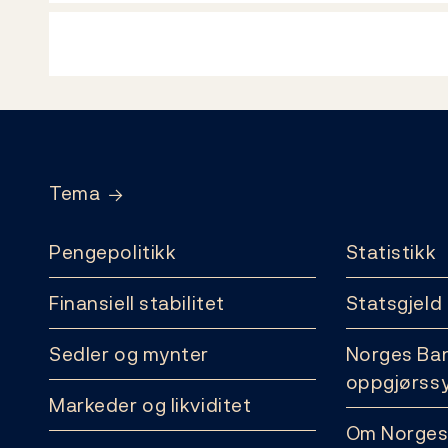
Footer
Tema
Pengepolitikk
Statistikk
Finansiell stabilitet
Statsgjeld
Sedler og mynter
Norges Ba
oppgjørss
Markeder og likviditet
Om Norges