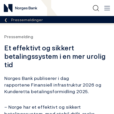
Norges Bank
Her er du nå:
Pressemeldinger
Pressemelding
Et effektivt og sikkert
betalingssystem i en mer urolig
tid
Norges Bank publiserer i dag
rapporten
e
Finansiell infrastruktur 2026
og
Kunder
etta
betalingsformidling 2025.
– Norge har et effektivt og sikkert
betalingssystem, med stabil drift, raske