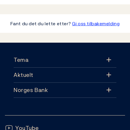
Fant du det du lette etter?
Gi oss tilbakemelding
Footer
Tema
Aktuelt
Tema
Norges Bank
Aktuelt
Pengepolitikk
Kontakt
Nyheter
Finansiell stabilitet
Følg oss:
Abonnement
Publikasjoner
YouTube