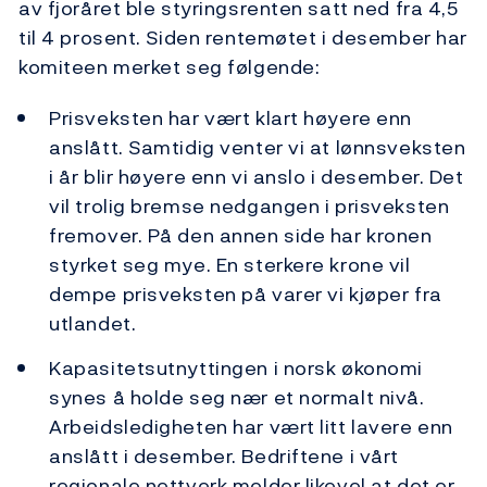
av fjoråret ble styringsrenten satt ned fra 4,5
til 4 prosent. Siden rentemøtet i desember har
komiteen merket seg følgende:
Prisveksten har vært klart høyere enn
anslått. Samtidig venter vi at lønnsveksten
i år blir høyere enn vi anslo i desember. Det
vil trolig bremse nedgangen i prisveksten
fremover. På den annen side har kronen
styrket seg mye. En sterkere krone vil
dempe prisveksten på varer vi kjøper fra
utlandet.
Kapasitetsutnyttingen i norsk økonomi
synes å holde seg nær et normalt nivå.
Arbeidsledigheten har vært litt lavere enn
anslått i desember. Bedriftene i vårt
regionale nettverk melder likevel at det er