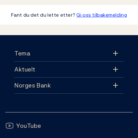
Fant du det du lette etter?
Gi oss tilbakemelding
Footer
Tema
Aktuelt
Tema
Norges Bank
Aktuelt
Pengepolitikk
Kontakt
Nyheter
Finansiell stabilitet
Følg oss:
Abonnement
Publikasjoner
YouTube
Sedler og mynter