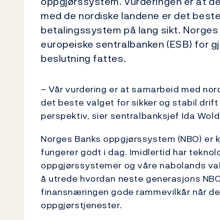
oppgjørssystem. Vurderingen er at d
med de nordiske landene er det beste 
betalingssystem på lang sikt. Norges
europeiske sentralbanken (ESB) for gj
beslutning fattes.
– Vår vurdering er at samarbeid med nor
det beste valget for sikker og stabil drif
perspektiv, sier sentralbanksjef Ida W
Norges Banks oppgjørssystem (NBO) er k
fungerer godt i dag. Imidlertid har teknol
oppgjørssystemer og våre nabolands val
å utrede hvordan neste generasjons NBO sk
finansnæringen gode rammevilkår når de s
oppgjørstjenester.