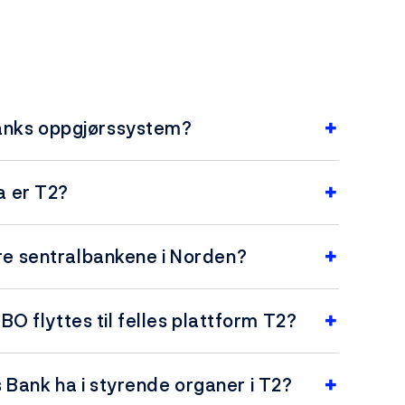
anks oppgjørssystem?
a er T2?
re sentralbankene i Norden?
 flyttes til felles plattform T2?
s Bank ha i styrende organer i T2?