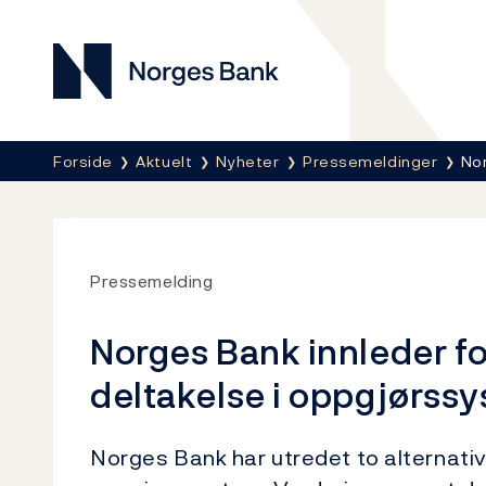
Norges Bank
Her er du nå:
Forside
Aktuelt
Nyheter
Pressemeldinger
Nor
Pressemelding
Norges Bank innleder f
deltakelse i oppgjørss
Norges Bank har utredet to alternati