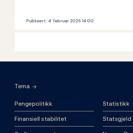
Publisert
4. februar 2025
14:00
Footer
Tema
Pengepolitikk
Statistikk
Finansiell stabilitet
Statsgjeld