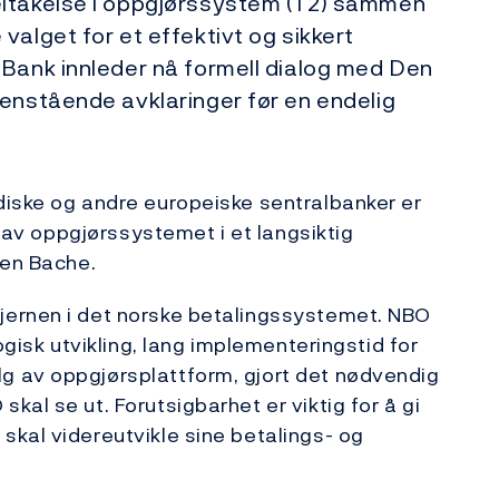
eltakelse i oppgjørssystem (T2) sammen
valget for et effektivt og sikkert
 Bank innleder nå formell dialog med Den
enstående avklaringer før en endelig
diske og andre europeiske sentralbanker er
t av oppgjørssystemet i et langsiktig
olden Bache.
jernen i det norske betalingssystemet. NBO
ogisk utvikling, lang implementeringstid for
g av oppgjørsplattform, gjort det nødvendig
al se ut. Forutsigbarhet er viktig for å gi
kal videreutvikle sine betalings- og