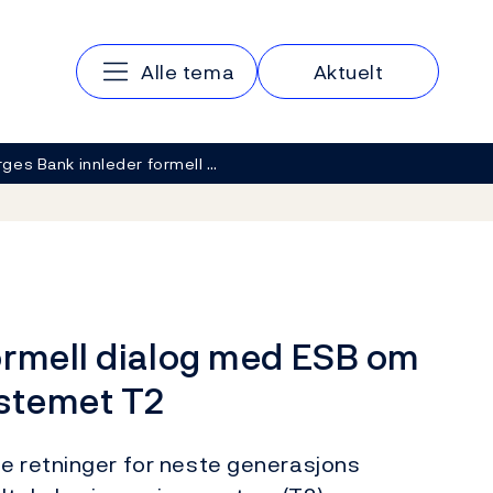
Hovedmeny
Alle tema
Aktuelt
ges Bank innleder formell …
ormell dialog med ESB om
ystemet T2
ve retninger for neste generasjons