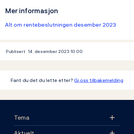
Mer informasjon
Alt om rentebeslutningen desember 2023
Publisert
14. desember 2023
10:00
Fant du det du lette etter?
Gi oss tilbakemelding
Footer
Tema
Aktuelt