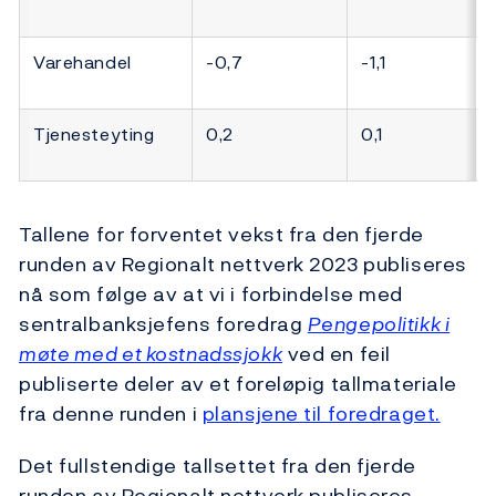
Varehandel
-0,7
-1,1
Tjenesteyting
0,2
0,1
Tallene for forventet vekst fra den fjerde
runden av Regionalt nettverk 2023 publiseres
nå som følge av at vi i forbindelse med
sentralbanksjefens foredrag
Pengepolitikk i
møte med et kostnadssjokk
ved en feil
publiserte deler av et foreløpig tallmateriale
fra denne runden i
plansjene til foredraget.
Det fullstendige tallsettet fra den fjerde
runden av Regionalt nettverk publiseres