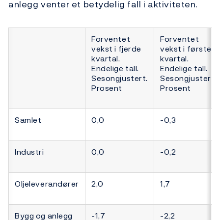
anlegg venter et betydelig fall i aktiviteten.
Forventet
Forventet
vekst i fjerde
vekst i første
kvartal.
kvartal.
Endelige tall.
Endelige tall.
Sesongjustert.
Sesongjustert.
Prosent
Prosent
Samlet
0,0
-0,3
Industri
0,0
-0,2
Oljeleverandører
2,0
1,7
Bygg og anlegg
-1,7
-2,2