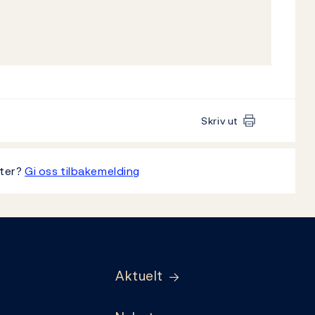
Skriv ut
tter?
Gi oss tilbakemelding
Aktuelt