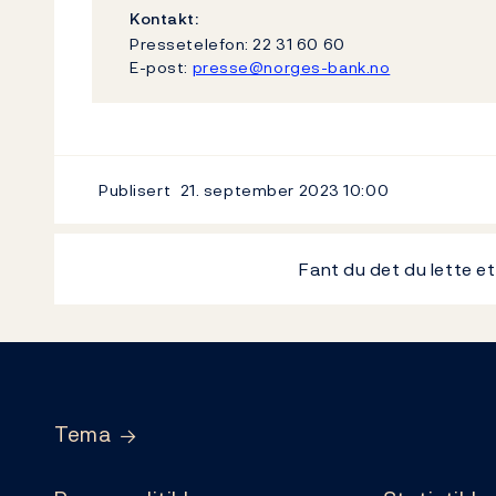
Kontakt:
Pressetelefon: 22 31 60 60
E-post:
presse@norges-bank.no
Publisert
21. september 2023
10:00
Fant du det du lette e
Footer
Tema