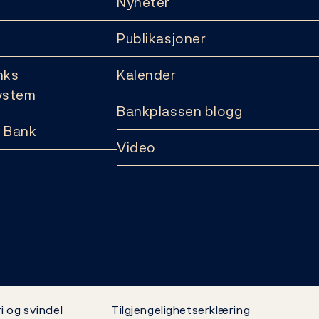
Nyheter
Publikasjoner
nks
Kalender
ystem
Bankplassen blogg
 Bank
Video
i og svindel
Tilgjengelighetserklæring