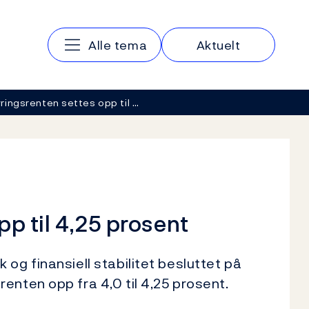
Hovedmeny
Alle tema
Aktuelt
ringsrenten settes opp til …
p til 4,25 prosent
og finansiell stabilitet besluttet på
enten opp fra 4,0 til 4,25 prosent.