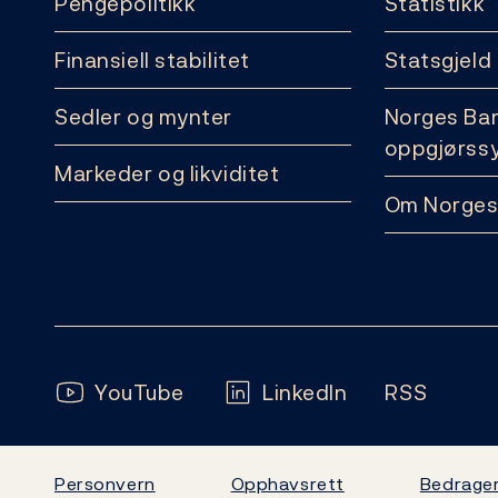
Pengepolitikk
Statistikk
Finansiell stabilitet
Statsgjeld
Sedler og mynter
Norges Ba
oppgjørss
Markeder og likviditet
Om Norges
Følg oss:
YouTube
LinkedIn
RSS
Personvern
Opphavsrett
Bedrager