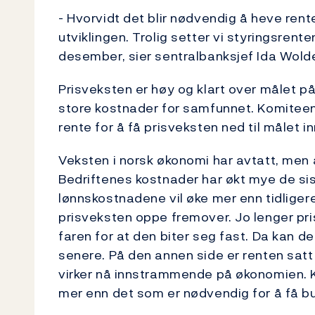
- Hvorvidt det blir nødvendig å heve ren
utviklingen. Trolig setter vi styringsrent
desember, sier sentralbanksjef Ida Wold
Prisveksten er høy og klart over målet p
store kostnader for samfunnet. Komiteen
rente for å få prisveksten ned til målet in
Veksten i norsk økonomi har avtatt, men 
Bedriftenes kostnader har økt mye de siste
lønnskostnadene vil øke mer enn tidligere a
prisveksten oppe fremover. Jo lenger pri
faren for at den biter seg fast. Da kan de
senere. På den annen side er renten satt
virker nå innstrammende på økonomien. K
mer enn det som er nødvendig for å få b