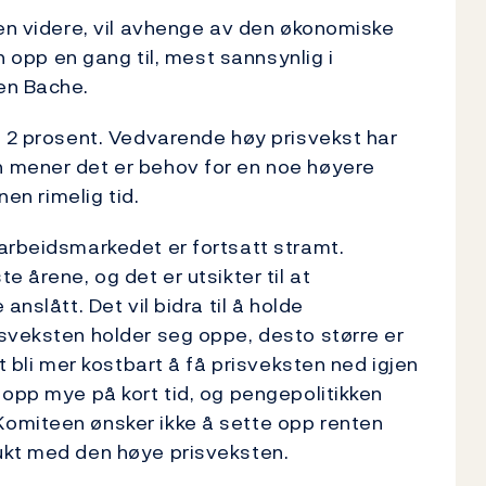
ten videre, vil avhenge av den økonomiske
en opp en gang til, mest sannsynlig i
en Bache.
å 2 prosent. Vedvarende høy prisvekst har
 mener det er behov for en noe høyere
nen rimelig tid.
arbeidsmarkedet er fortsatt stramt.
 årene, og det er utsikter til at
nslått. Det vil bidra til å holde
sveksten holder seg oppe, desto større er
t bli mer kostbart å få prisveksten ned igjen
 opp mye på kort tid, og pengepolitikken
omiteen ønsker ikke å sette opp renten
ukt med den høye prisveksten.