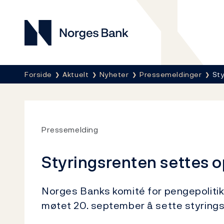
Norges Bank
Her er du nå:
Forside
Aktuelt
Nyheter
Pressemeldinger
Sty
Pressemelding
Styringsrenten settes op
Norges Banks komité for pengepolitikk 
møtet 20. september å sette styringsr