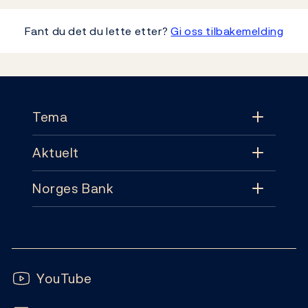
Fant du det du lette etter?
Gi oss tilbakemelding
Footer
Tema
Aktuelt
Tema
Norges Bank
Aktuelt
Pengepolitikk
Kontakt
Nyheter
Finansiell stabilitet
Følg oss:
Abonnement
Publikasjoner
YouTube
Sedler og mynter