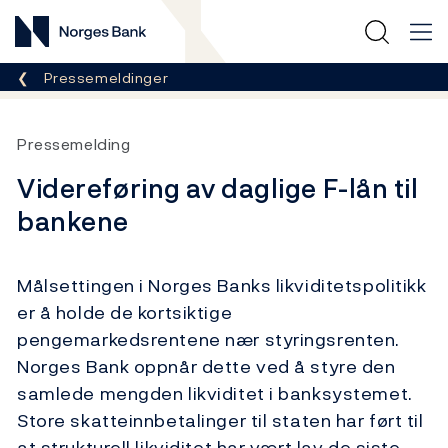
Norges Bank
Her er du nå:
Pressemeldinger
Pressemelding
Videreføring av daglige F-lån til
bankene
Målsettingen i Norges Banks likviditetspolitikk
er å holde de kortsiktige
pengemarkedsrentene nær styringsrenten.
Norges Bank oppnår dette ved å styre den
samlede mengden likviditet i banksystemet.
Store skatteinnbetalinger til staten har ført til
at strukturell likviditet har vært lav de siste