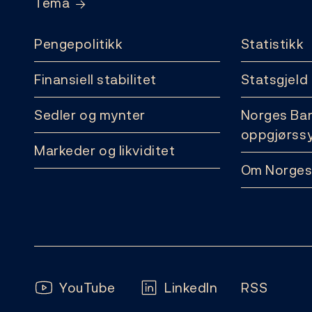
Tema
Pengepolitikk
Statistikk
Finansiell stabilitet
Statsgjeld
Sedler og mynter
Norges Ba
oppgjørss
Markeder og likviditet
Om Norges
Følg oss:
YouTube
LinkedIn
RSS