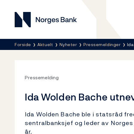
Norges Bank
Her er du nå:
Forside
Aktuelt
Nyheter
Pressemeldinger
Id
Pressemelding
Ida Wolden Bache utnev
Ida Wolden Bache ble i statsråd fr
sentralbanksjef og leder av Norges
år.