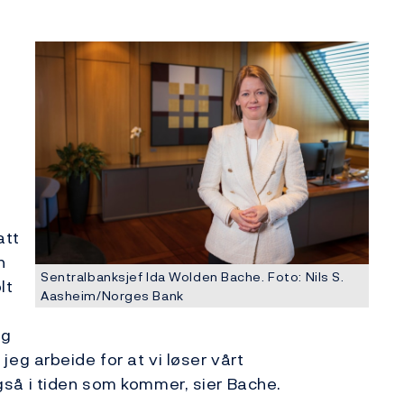
n
att
n
Sentralbanksjef Ida Wolden Bache. Foto: Nils S.
lt
Aasheim/Norges Bank
og
g arbeide for at vi løser vårt
å i tiden som kommer, sier Bache.