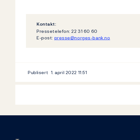
Kontakt:
Pressetelefon: 22 31 60 60
E-post:
presse@norges-bank.no
Publisert
1. april 2022
11:51
Footer