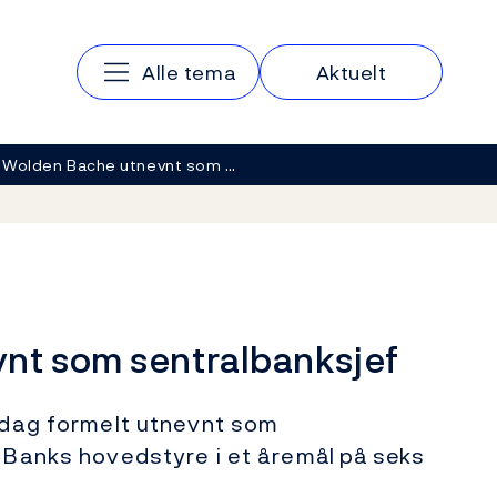
Hovedmeny
Alle tema
Aktuelt
a Wolden Bache utnevnt som …
nt som sentralbanksjef
edag formelt utnevnt som
 Banks hovedstyre i et åremål på seks