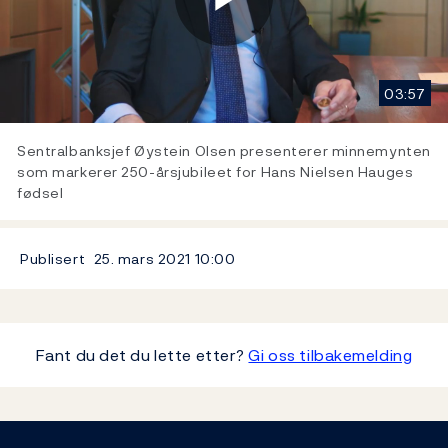
Play
03:57
Video
Sentralbanksjef Øystein Olsen presenterer minnemynten
som markerer 250-årsjubileet for Hans Nielsen Hauges
fødsel
Publisert
25. mars 2021
10:00
Fant du det du lette etter?
Gi oss tilbakemelding
Footer