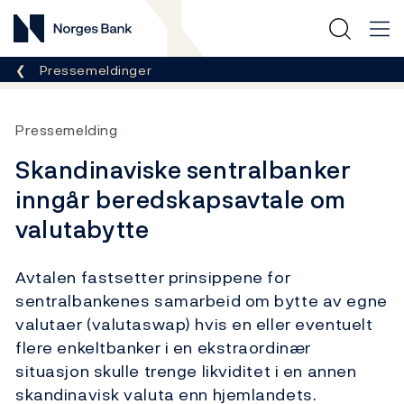
Norges Bank
Her er du nå:
Pressemeldinger
Pressemelding
Skandinaviske sentralbanker
inngår beredskapsavtale om
valutabytte
Avtalen fastsetter prinsippene for
sentralbankenes samarbeid om bytte av egne
valutaer (valutaswap) hvis en eller eventuelt
flere enkeltbanker i en ekstraordinær
situasjon skulle trenge likviditet i en annen
skandinavisk valuta enn hjemlandets.