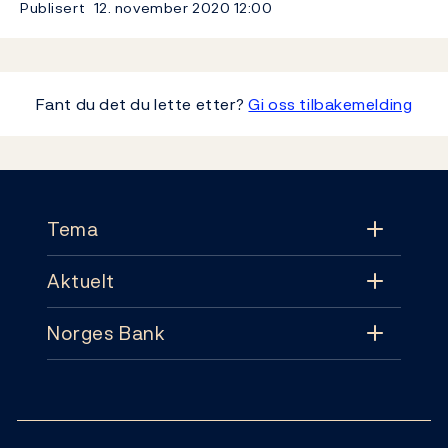
Publisert
12. november 2020
12:00
Fant du det du lette etter?
Gi oss tilbakemelding
Footer
Tema
Aktuelt
Tema
Norges Bank
Aktuelt
Pengepolitikk
Kontakt
Nyheter
Finansiell stabilitet