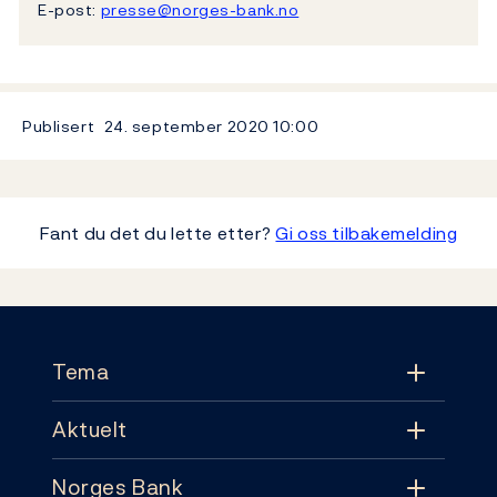
E-post:
presse@norges-bank.no
Publisert
24. september 2020
10:00
Fant du det du lette etter?
Gi oss tilbakemelding
Footer
Tema
Aktuelt
Tema
Norges Bank
Aktuelt