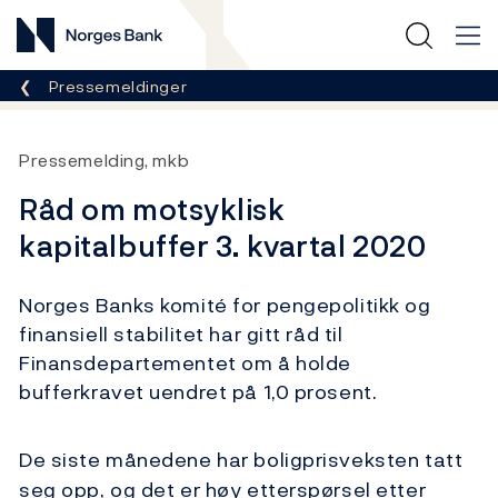
Norges Bank
Her er du nå:
Pressemeldinger
Pressemelding, mkb
Råd om motsyklisk
kapitalbuffer 3. kvartal 2020
Norges Banks komité for pengepolitikk og
finansiell stabilitet har gitt råd til
Finansdepartementet om å holde
bufferkravet uendret på 1,0 prosent.
De siste månedene har boligprisveksten tatt
seg opp, og det er høy etterspørsel etter