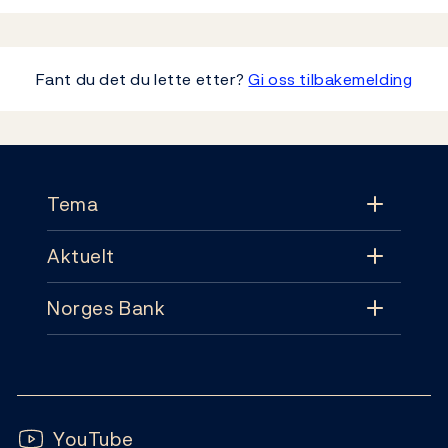
Fant du det du lette etter?
Gi oss tilbakemelding
Footer
Tema
Aktuelt
Tema
Norges Bank
Aktuelt
Pengepolitikk
Kontakt
Nyheter
Finansiell stabilitet
Følg oss:
Abonnement
Publikasjoner
YouTube
Sedler og mynter