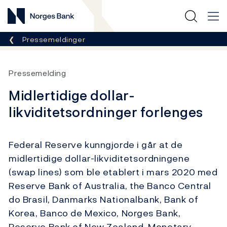
Norges Bank
Her er du nå:
Pressemeldinger
Pressemelding
Midlertidige dollar-
likviditetsordninger forlenges
Federal Reserve kunngjorde i går at de
midlertidige dollar-likviditetsordningene
(swap lines) som ble etablert i mars 2020 med
Reserve Bank of Australia, the Banco Central
do Brasil, Danmarks Nationalbank, Bank of
Korea, Banco de Mexico, Norges Bank,
Reserve Bank of New Zealand, Monetary